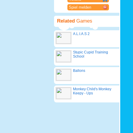
Spiel melden
Related
Games
A.L.I.A.S 2
Stupic Cupid Training
School
Ballons
Monkey Child's Monkey
Keepy - Ups