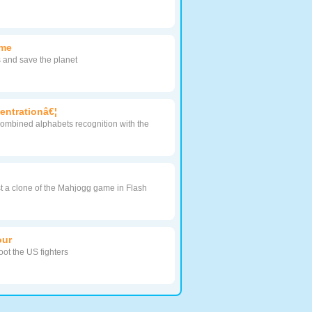
ame
s and save the planet
entrationâ€¦
ombined alphabets recognition with the
ust a clone of the Mahjogg game in Flash
our
ot the US fighters