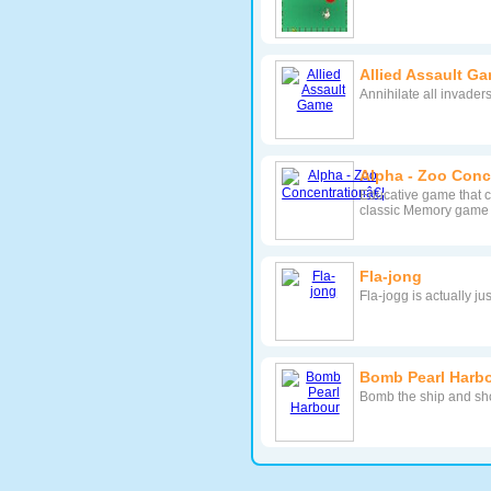
Allied Assault G
Annihilate all invader
Alpha - Zoo Conc
Educative game that c
classic Memory game
Fla-jong
Fla-jogg is actually j
Bomb Pearl Harb
Bomb the ship and sho