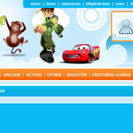
Home
|
News
|
abonnieren
|
Mitgliederliste
|
Links
|
S
ARCADE
ACTION
OTHER
SHOOTER
FEATURED GAMES
ack