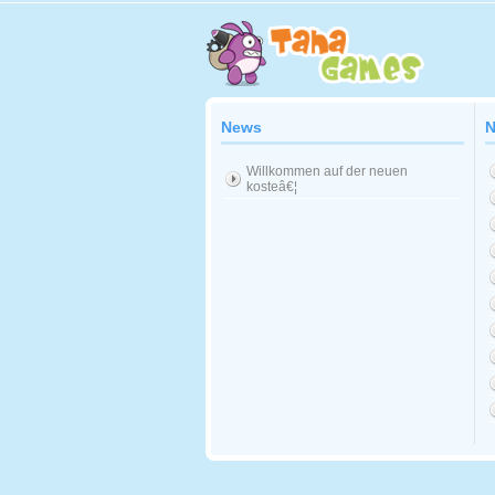
News
N
Willkommen auf der neuen
kosteâ€¦