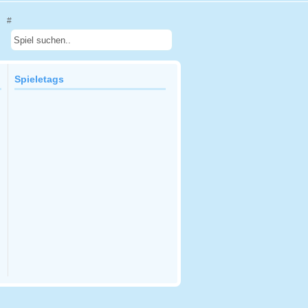
#
Spieletags