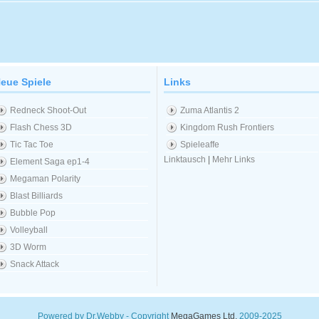
eue Spiele
Links
Redneck Shoot-Out
Zuma Atlantis 2
Flash Chess 3D
Kingdom Rush Frontiers
Tic Tac Toe
Spieleaffe
Linktausch
|
Mehr Links
Element Saga ep1-4
Megaman Polarity
Blast Billiards
Bubble Pop
Volleyball
3D Worm
Snack Attack
Powered by Dr.Webby - Copyright
MegaGames Ltd.
2009-2025