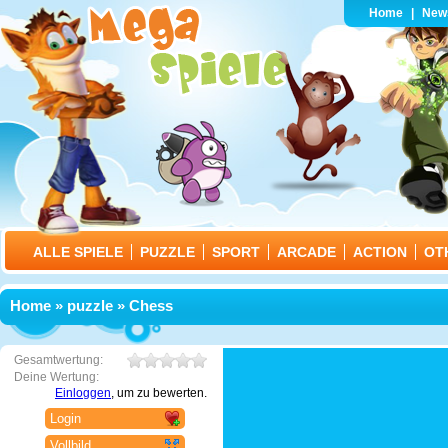
Home
|
New
ALLE SPIELE
PUZZLE
SPORT
ARCADE
ACTION
OT
Home
»
puzzle
» Chess
Gesamtwertung:
Deine Wertung:
Einloggen
, um zu bewerten.
Login
Vollbild