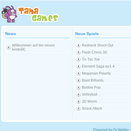
News
Neue Spiele
Willkommen auf der neuen
Redneck Shoot-Out
kosteâ€¦
Flash Chess 3D
Tic Tac Toe
Element Saga ep1-4
Megaman Polarity
Blast Billiards
Bubble Pop
Volleyball
3D Worm
Snack Attack
Powered by Dr.Webby -