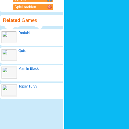
Spiel melden
Related
Games
Dedal4
Quix
Man In Black
Topsy Turvy