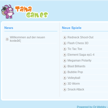
News
Neue Spiele
Willkommen auf der neuen
Redneck Shoot-Out
kosteâ€¦
Flash Chess 3D
Tic Tac Toe
Element Saga ep1-4
Megaman Polarity
Blast Billiards
Bubble Pop
Volleyball
3D Worm
Snack Attack
Powered by Dr.Webby -