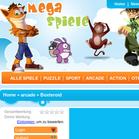
Home
|
New
ALLE SPIELE
PUZZLE
SPORT
ARCADE
ACTION
OT
Home
»
arcade
» Boxteroid
Gesamtwertung:
Deine Wertung:
Einloggen
, um zu bewerten.
Login
Vollbild