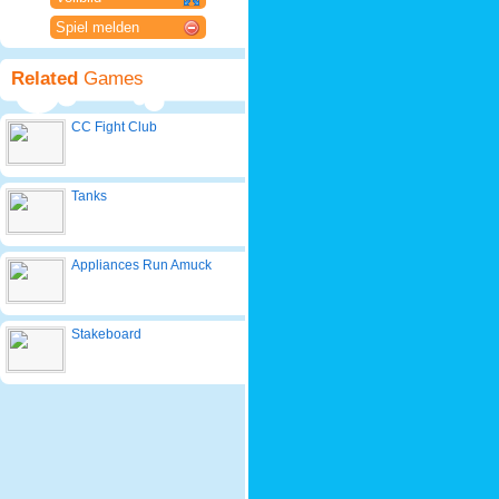
Spiel melden
Related
Games
CC Fight Club
Tanks
Appliances Run Amuck
Stakeboard